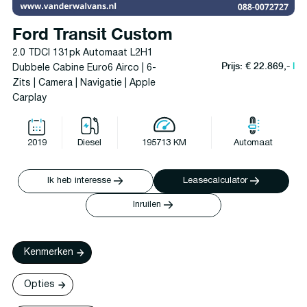
Ford Transit Custom
2.0 TDCI 131pk Automaat L2H1
Prijs: € 22.869,-
l
Dubbele Cabine Euro6 Airco | 6-
Zits | Camera | Navigatie | Apple
Carplay
2019
Diesel
195713 KM
Automaat
Ik heb interesse
Leasecalculator
Inruilen
Kenmerken
Opties