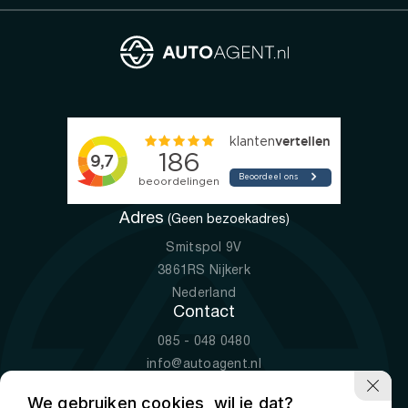
Adres
(Geen bezoekadres)
Smitspol 9V
3861RS Nijkerk
Nederland
Contact
085 - 048 0480
info@autoagent.nl
KVK: 77392078
We gebruiken cookies, wil je dat?