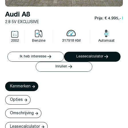
Audi A8
Prijs: € 4.995,-
l
2.8 5V EXCLUSIVE
2002
Benzine
317918 KM
Automaat
Ik heb interesse
Leasecalculator
Inruilen
Kenmerken
Opties
Omschrijving
Leasecalculator