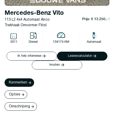
Mercedes-Benz Vito
Prijs: € 13.250,-
l
113 L2 4x4 Automaat Airco
Trekhaak Omvormer Flitsl
2011
Diesel
134174 KM
Automaat
Ik heb interesse
Leasecalculator
Inruilen
Kenmerken
Opties
Omschrijving