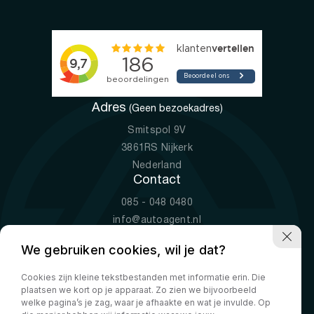
Adres
(Geen bezoekadres)
Smitspol 9V
3861RS Nijkerk
Nederland
Contact
085 - 048 0480
info@autoagent.nl
KVK: 77392078
We gebruiken cookies, wil je dat?
Openingstijden
Cookies zijn kleine tekstbestanden met informatie erin. Die
Ma-Vr
09:00 - 19:00
plaatsen we kort op je apparaat. Zo zien we bijvoorbeeld
Za
10:00 - 17:00
welke pagina’s je zag, waar je afhaakte en wat je invulde. Op