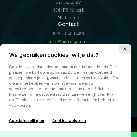
Smitspol 9V
3861RS Nijkerk
Nederland
Contact
085 - 048 0480
info@autoagent.nl
KVK: 77392078
We gebruiken cookies, wil je dat?
Openingstijden
Cookies zijn kleine tekstbestanden met informatie erin. Die
Ma-Vr
09:00 - 19:00
plaatsen we kort op je apparaat. Zo zien we bijvoorbeeld
Za
10:00 - 17:00
welke pagina’s je zag, waar je afhaakte en wat je invulde. Op
die manier hebben wij informatie waar we jouw
Zo
Gesloten
websitebezoek beter mee maken. Handig toch? Natuurlijk
kies je zelf of je dat toestaat. Daar zijn we eerlijk over. Klik
Aanbod
Financial lease
Equipment lease
Operational lease
op “Cookie instellingen”, vind meer informatie en beheer je
Over ons
FAQ
Calculator
Contact
Privacy Policy
voorkeuren.
Cookie instellingen
Cookies weigeren