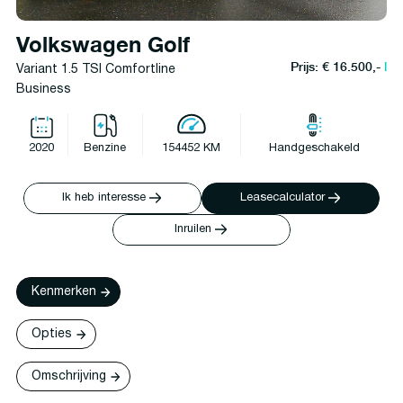
Volkswagen Golf
Prijs: € 16.500,-
l
Variant 1.5 TSI Comfortline
Business
2020
Benzine
154452 KM
Handgeschakeld
Ik heb interesse
Leasecalculator
Inruilen
Kenmerken
Opties
Omschrijving