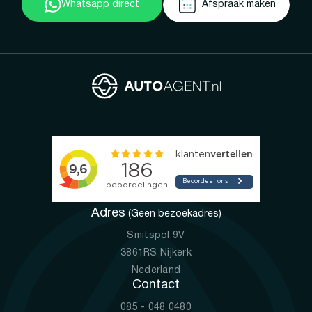
Whatsapp direct
Afspraak maken
Adres
(Geen bezoekadres)
Smitspol 9V
3861RS Nijkerk
Nederland
Contact
085 - 048 0480