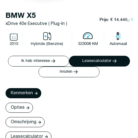
BMW X5
Prijs: € 14.445,-
l
xDrive 40e Executive ( Plug-In )
2015
Hybride (Benzine)
323008 KM
Automaat
Ik heb interesse
Leasecalculator
Inruilen
Kenmerken
Opties
Omschrijving
Leasecalculator