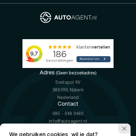
Adres
(Geen bezoekadres)
Smitspol 9V
3861RS Nijkerk
Nederland
Contact
085 - 048 0480
info@autoagent.nl
KVK: 77392078
We gebruiken cookies, wil je dat?