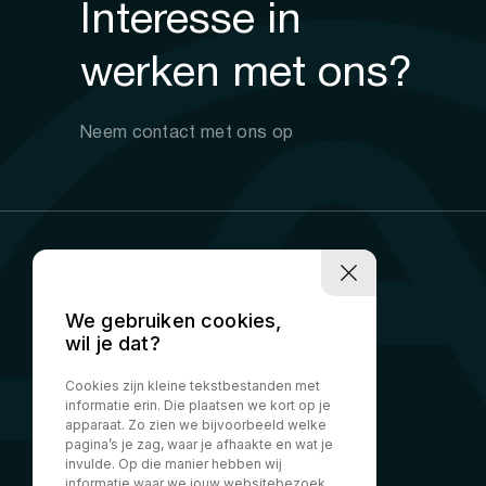
Interesse in
werken met ons?
Neem contact met ons op
We gebruiken cookies,
wil je dat?
Cookies zijn kleine tekstbestanden met
informatie erin. Die plaatsen we kort op je
apparaat. Zo zien we bijvoorbeeld welke
pagina’s je zag, waar je afhaakte en wat je
invulde. Op die manier hebben wij
informatie waar we jouw websitebezoek