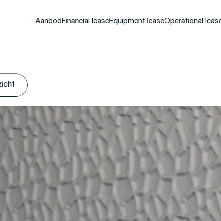
Aanbod
Financial lease
Equipment lease
Operational leas
zicht