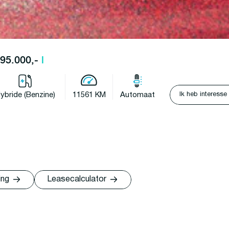
 395.000,-
l
Ik heb interesse
ybride (Benzine)
11561 KM
Automaat
ing
Leasecalculator