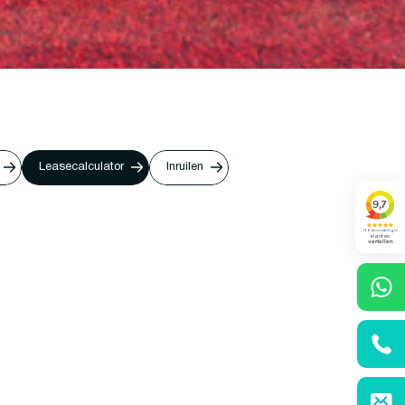
Leasecalculator
Inruilen