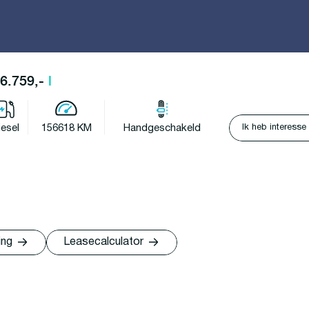
16.759,-
l
Ik heb interesse
iesel
156618 KM
Handgeschakeld
ing
Leasecalculator