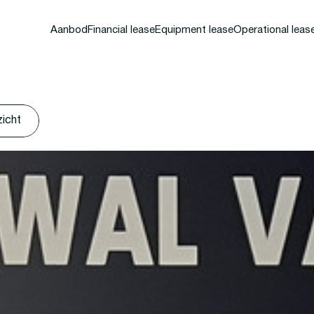
Aanbod
Financial lease
Equipment lease
Operational leas
zicht