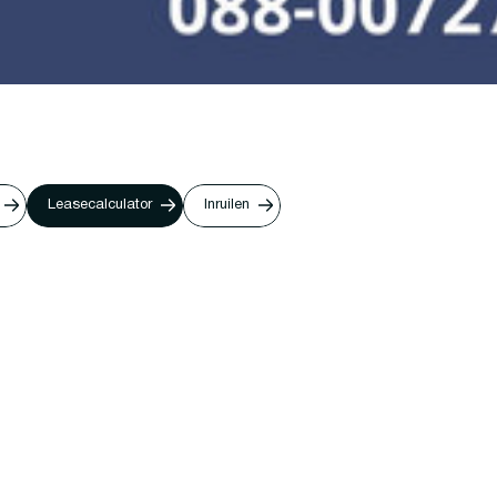
Leasecalculator
Inruilen