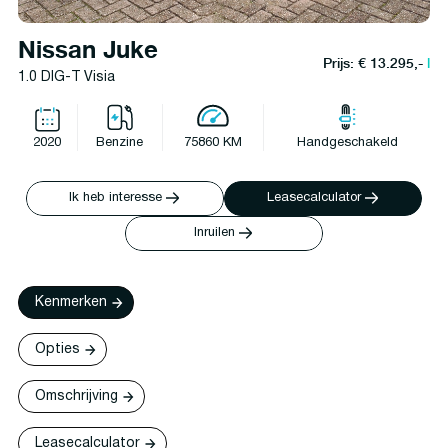
Nissan Juke
Prijs: € 13.295,-
l
1.0 DIG-T Visia
2020
Benzine
75860 KM
Handgeschakeld
Ik heb interesse
Leasecalculator
Inruilen
Kenmerken
Opties
Omschrijving
Leasecalculator