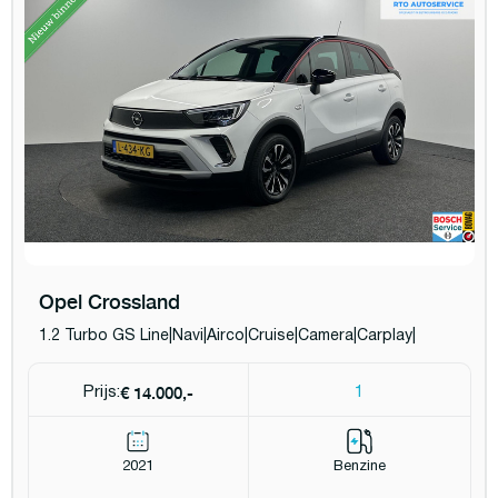
Opel Crossland
1.2 Turbo GS Line|Navi|Airco|Cruise|Camera|Carplay|
€ 14.000,-
Prijs:
1
2021
Benzine