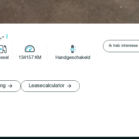
1,-
l
Ik heb interesse
iesel
134157 KM
Handgeschakeld
ing
Leasecalculator