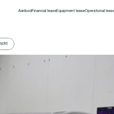
Aanbod
Financial lease
Equipment lease
Operational leas
zicht