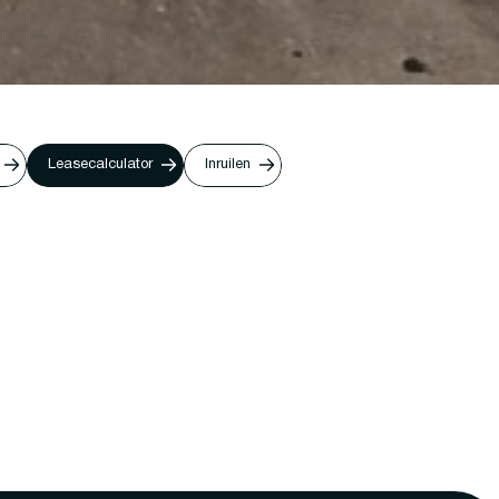
Leasecalculator
Inruilen