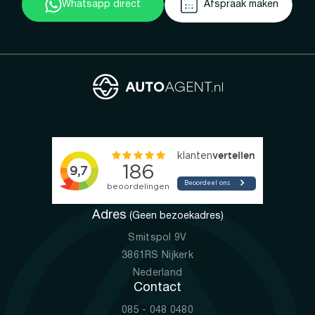
Whatsapp direct
Afspraak maken
Adres
(Geen bezoekadres)
Smitspol 9V
3861RS Nijkerk
Nederland
Contact
085 - 048 0480