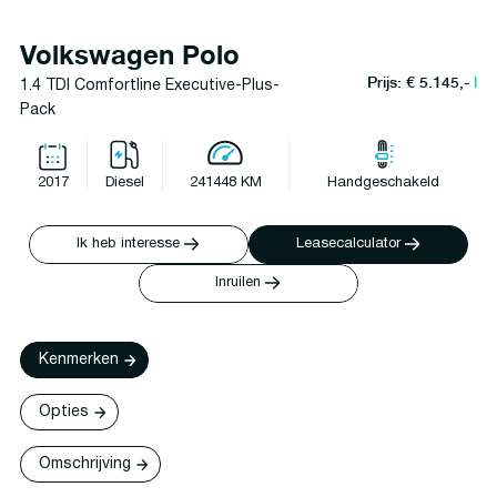
Volkswagen Polo
Prijs: € 5.145,-
l
1.4 TDI Comfortline Executive-Plus-
Pack
2017
Diesel
241448 KM
Handgeschakeld
Ik heb interesse
Leasecalculator
Inruilen
Kenmerken
Opties
Omschrijving