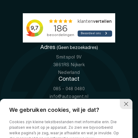
Adres
(Geen bezoekadres)
Smitspol 9V
3861RS Nijkerk
Nederland
Contact
085 - 048 0480
info@autoagent.nl
KVK: 77392078
We gebruiken cookies, wil je dat?
Openingstijden
Cookies zijn kleine tekstbestanden met informatie erin. Die
Ma-Vr
09:00 - 19:00
plaatsen we kort op je apparaat. Zo zien we bijvoorbeeld
Za
10:00 - 17:00
welke pagina’s je zag, waar je afhaakte en wat je invulde. Op