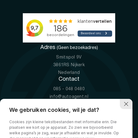
Adres
(Geen bezoekadres)
Smitspol 9V
3861RS Nijkerk
Nederland
Contact
085 - 048 0480
info@autoagent.nl
KVK: 77392078
We gebruiken cookies, wil je dat?
Openingstijden
Cookies zijn kleine tekstbestanden met informatie erin. Die
Ma-Vr
09:00 - 19:00
plaatsen we kort op je apparaat. Zo zien we bijvoorbeeld
Za
10:00 - 17:00
welke pagina’s je zag, waar je afhaakte en wat je invulde. Op