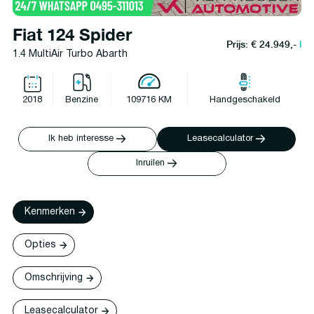
Fiat 124 Spider
Prijs: € 24.949,-
l
1.4 MultiAir Turbo Abarth
2018
Benzine
109716 KM
Handgeschakeld
Ik heb interesse
Leasecalculator
Inruilen
Kenmerken
Opties
Omschrijving
Leasecalculator