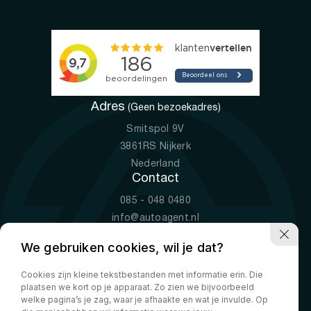
Adres
(Geen bezoekadres)
Smitspol 9V
3861RS Nijkerk
Nederland
Contact
085 - 048 0480
info@autoagent.nl
KVK: 77392078
We gebruiken cookies, wil je dat?
Openingstijden
Cookies zijn kleine tekstbestanden met informatie erin. Die
Ma-Vr
09:00 - 19:00
plaatsen we kort op je apparaat. Zo zien we bijvoorbeeld
Za
10:00 - 17:00
welke pagina’s je zag, waar je afhaakte en wat je invulde. Op