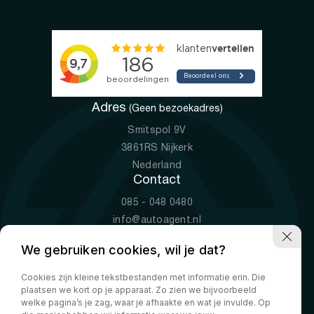
Adres
(Geen bezoekadres)
Smitspol 9V
3861RS Nijkerk
Nederland
Contact
085 - 048 0480
info@autoagent.nl
KVK: 77392078
We gebruiken cookies, wil je dat?
Openingstijden
Cookies zijn kleine tekstbestanden met informatie erin. Die
Ma-Vr
09:00 - 19:00
plaatsen we kort op je apparaat. Zo zien we bijvoorbeeld
Za
10:00 - 17:00
welke pagina’s je zag, waar je afhaakte en wat je invulde. Op