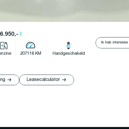
26.950,-
l
Ik heb interesse
enzine
207118 KM
Handgeschakeld
ing
Leasecalculator