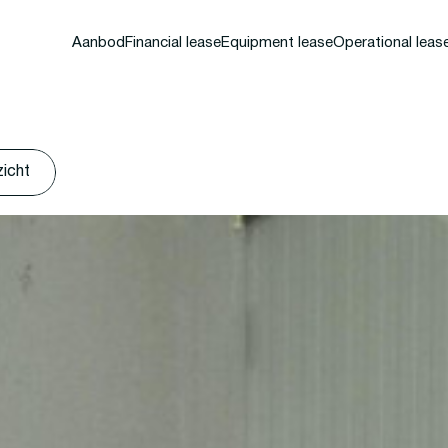
Aanbod
Financial lease
Equipment lease
Operational leas
zicht