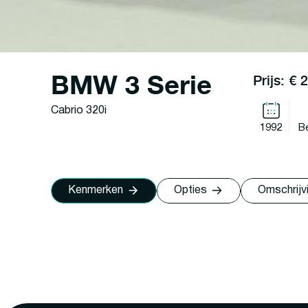
BMW 3 Serie
Prijs: € 
Cabrio 320i
1992
B
Kenmerken
Opties
Omschrijv