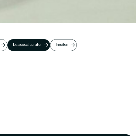
Leasecalculator
Inruilen