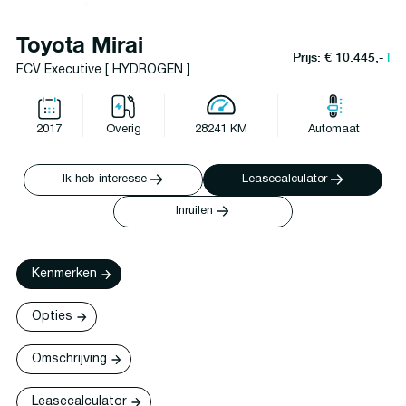
Toyota Mirai
Prijs: € 10.445,-
l
FCV Executive [ HYDROGEN ]
2017
Overig
28241 KM
Automaat
Ik heb interesse
Leasecalculator
Inruilen
Kenmerken
Opties
Omschrijving
Leasecalculator