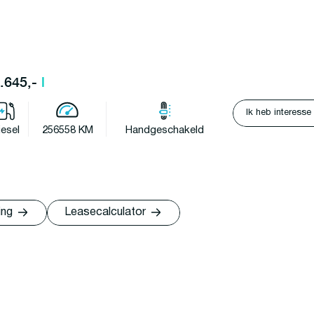
8.645,-
l
Ik heb interesse
iesel
256558 KM
Handgeschakeld
ing
Leasecalculator