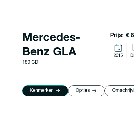
Mercedes-
Prijs: € 
Benz GLA
2015
D
180 CDI
Kenmerken
Opties
Omschrijv