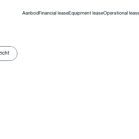
Aanbod
Financial lease
Equipment lease
Operational leas
zicht