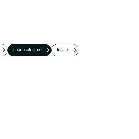
Leasecalculator
Inruilen