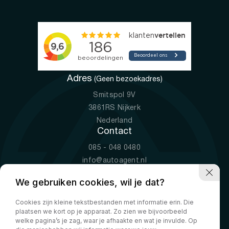
Adres
(Geen bezoekadres)
Smitspol 9V
3861RS Nijkerk
Nederland
Contact
085 - 048 0480
info@autoagent.nl
KVK: 77392078
We gebruiken cookies, wil je dat?
Openingstijden
Cookies zijn kleine tekstbestanden met informatie erin. Die
Ma-Vr
09:00 - 19:00
plaatsen we kort op je apparaat. Zo zien we bijvoorbeeld
Za
10:00 - 17:00
welke pagina’s je zag, waar je afhaakte en wat je invulde. Op