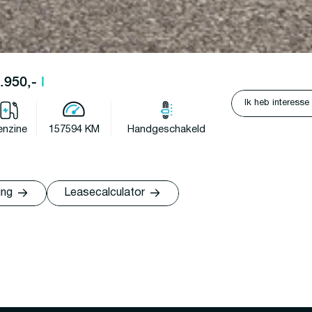
7.950,-
l
Ik heb interesse
enzine
157594 KM
Handgeschakeld
ing
Leasecalculator