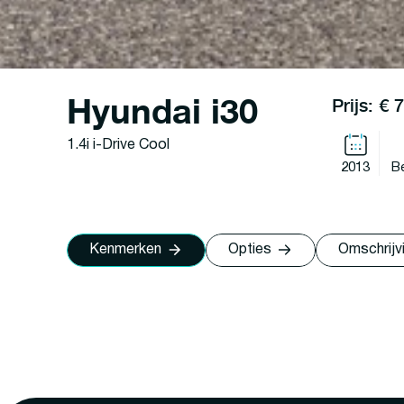
Hyundai i30
Prijs: € 
1.4i i-Drive Cool
2013
B
Kenmerken
Opties
Omschrijv