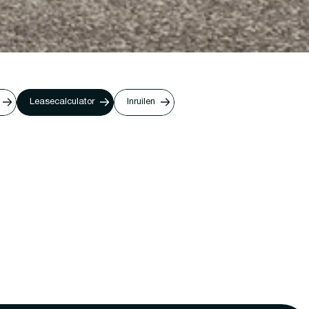
Leasecalculator
Inruilen