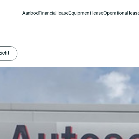
Aanbod
Financial lease
Equipment lease
Operational leas
zicht