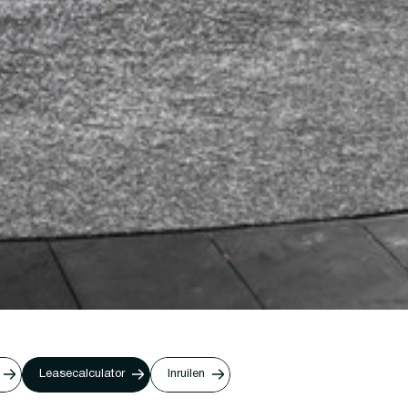
Leasecalculator
Inruilen