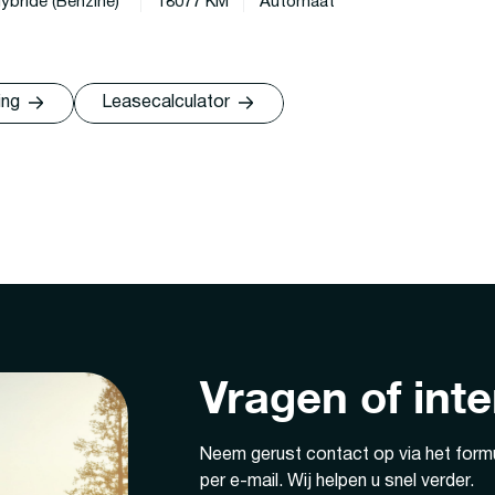
ybride (Benzine)
18077 KM
Automaat
ing
Leasecalculator
Vragen of int
Neem gerust contact op via het formu
per e-mail. Wij helpen u snel verder.