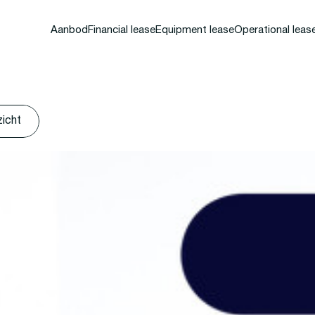
Aanbod
Financial lease
Equipment lease
Operational leas
zicht