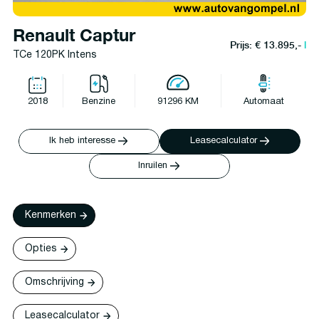
Renault Captur
Prijs: € 13.895,-
l
TCe 120PK Intens
2018
Benzine
91296 KM
Automaat
Ik heb interesse
Leasecalculator
Inruilen
Kenmerken
Opties
Omschrijving
Leasecalculator