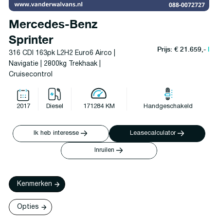
Mercedes-Benz
Sprinter
Prijs: € 21.659,-
l
316 CDI 163pk L2H2 Euro6 Airco |
Navigatie | 2800kg Trekhaak |
Cruisecontrol
2017
Diesel
171284 KM
Handgeschakeld
Ik heb interesse
Leasecalculator
Inruilen
Kenmerken
Opties