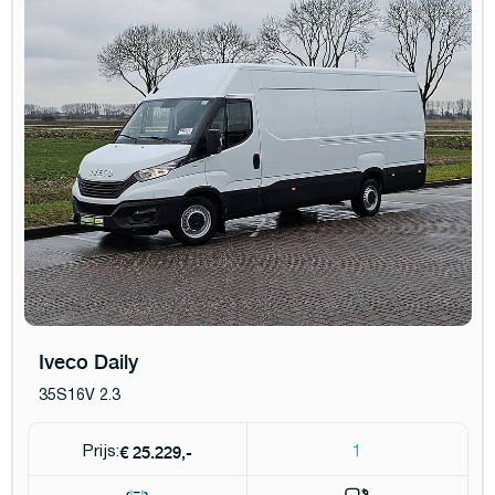
Iveco Daily
35S16V 2.3
€ 25.229,-
Prijs:
1