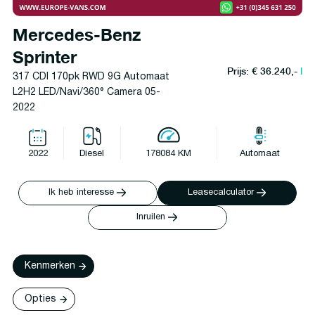
Mercedes-Benz
Sprinter
Prijs: € 36.240,-
l
317 CDI 170pk RWD 9G Automaat
L2H2 LED/Navi/360° Camera 05-
2022
2022
Diesel
178084 KM
Automaat
Ik heb interesse
Leasecalculator
Inruilen
Kenmerken
Opties