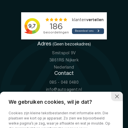
Adres
(Geen bezoekadres)
Smitspol 9V
3861RS Nijkerk
Nederland
Contact
085 - 048 0480
info@autoagent.nl
KVK: 77392078
We gebruiken cookies, wil je dat?
Openingstijden
Cookies zijn kleine tekstbestanden met informatie erin. Die
Ma-Vr
09:00 - 19:00
plaatsen we kort op je apparaat. Zo zien we bijvoorbeeld
Za
10:00 - 17:00
welke pagina’s je zag, waar je afhaakte en wat je invulde. Op