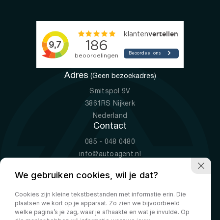
Adres
(Geen bezoekadres)
Smitspol 9V
3861RS Nijkerk
Nederland
Contact
085 - 048 0480
info@autoagent.nl
KVK: 77392078
We gebruiken cookies, wil je dat?
Openingstijden
Cookies zijn kleine tekstbestanden met informatie erin. Die
Ma-Vr
09:00 - 19:00
plaatsen we kort op je apparaat. Zo zien we bijvoorbeeld
Za
10:00 - 17:00
welke pagina’s je zag, waar je afhaakte en wat je invulde. Op