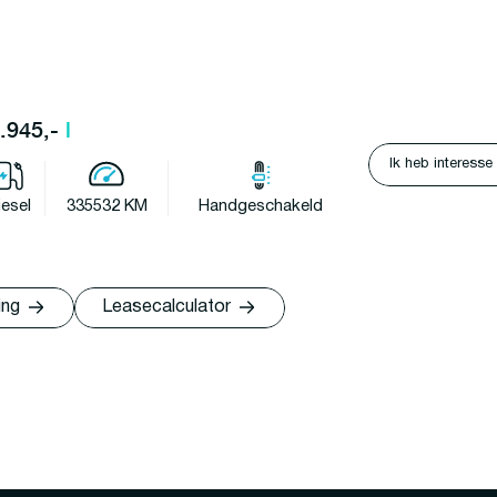
3.945,-
l
Ik heb interesse
iesel
335532 KM
Handgeschakeld
ing
Leasecalculator