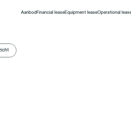
Aanbod
Financial lease
Equipment lease
Operational leas
zicht