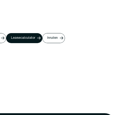
Leasecalculator
Inruilen