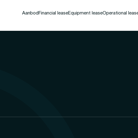
Aanbod
Financial lease
Equipment lease
Operational leas