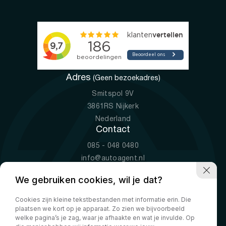
Adres
(Geen bezoekadres)
Smitspol 9V
3861RS Nijkerk
Nederland
Contact
085 - 048 0480
info@autoagent.nl
KVK: 77392078
We gebruiken cookies, wil je dat?
Openingstijden
Cookies zijn kleine tekstbestanden met informatie erin. Die
Ma-Vr
09:00 - 19:00
plaatsen we kort op je apparaat. Zo zien we bijvoorbeeld
Za
10:00 - 17:00
welke pagina’s je zag, waar je afhaakte en wat je invulde. Op